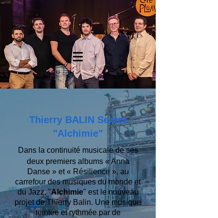
Thierry BALIN Sextet
"Alchimie"
Dans la continuité musicale de ses
deux premiers albums « Anna
Danse » et « Résilience », au
carrefour des musiques du monde et
du Jazz, "
Alchimie
" est le nouveau
projet de Thierry Balin. Une musique
teintée et rythmée par de