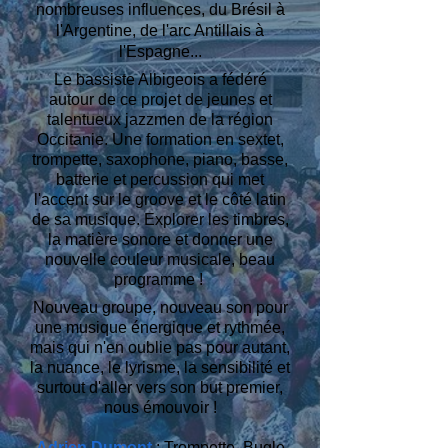
nombreuses influences, du Brésil à
l'Argentine, de l'arc Antillais à
l'Espagne...
Le bassiste Albigeois a fédéré
autour de ce projet de jeunes et
talentueux jazzmen de la région
Occitanie. Une formation en sextet,
trompette, saxophone, piano, basse,
batterie et percussion qui met
l'accent sur le groove et le côté latin
de sa musique. Explorer les timbres,
la matière sonore et donner une
nouvelle couleur musicale, beau
programme !
Nouveau groupe, nouveau son pour
une musique énergique et rythmée,
mais qui n'en oublie pas pour autant,
la nuance, le lyrisme, la sensibilité et
surtout d'aller vers son but premier,
nous émouvoir !
Adrien Dumont
:
Trompette, Bugle