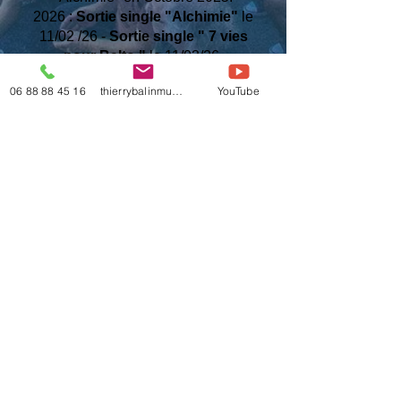
2026 :
Sortie single "Alchimie"
le
11/02 /26 -
Sortie single " 7 vies
pour Balto "
le 11/03/26.
06 88 88 45 16
thierrybalinmusic@gmail.com
YouTube