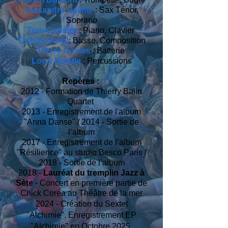
Alexandre Galinié
: Sax Ténor,
Soprano
Tom Carrière
: Piano, Clavier
Thierry Balin
: Basse, Composition
Pierre Costes
: Batterie
Lorry Delatie
: Percussions
Repères :
2012 - Formation de Thierry Balin
Quartet
2013 - Enregistrement de l'album
"Anna Danse" / 2014 - Sortie de
l’album
2017 - Enregistrement de l’album
"Résilience" au studio Besco Paris /
2018 - Sortie de l’album
2018 -
Lauréat du tremplin Jazz à
Sète
- Concert en première partie de
Chick Corea au Théâtre de la mer
2024 - Création du Sextet
"Alchimie". Enregistrement EP
"Alchimie" en Octobre 2025.